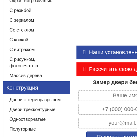
Окрас нитроэмалью
С резьбой
С зеркалом
Со стеклом
С ковкой
С витражом
Наши установлен
С рисунком,
фотопечатью
Рассчитать свою 
Массив дерева
Замер двери бе
Конструкция
Двери с терморазрывом
Двери трёхконтурные
Одностворчатые
Полуторные