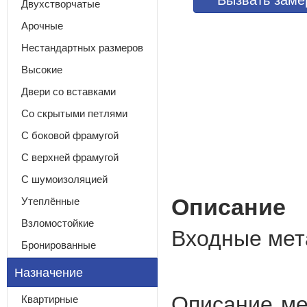
Вызвать зам
Двухстворчатые
Арочные
Нестандартных размеров
Высокие
Двери со вставками
Со скрытыми петлями
С боковой фрамугой
С верхней фрамугой
С шумоизоляцией
Описание
Утеплённые
Взломостойкие
Входные мет
Бронированные
Назначение
Описание ме
Квартирные