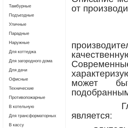
от производ
Тамбурные
Подъездные
Уличные
Металлич
Парадные
Наружные
производите
Для коттеджа
качественну
Для загородного дома
Современны
Для дачи
характеризу
Офисные
может бы
Технические
подобранным
Противопожарные
Главными
В котельную
является:
Для трансформаторных
В кассу