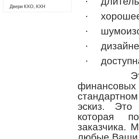
·
длитель
Двери КХО, КХН
·
хорошее
·
шумоиз
·
дизайне
·
доступн
Это дост
финансовых
стандартном
эскиз. Это
которая п
заказчика. 
любые Ваши 