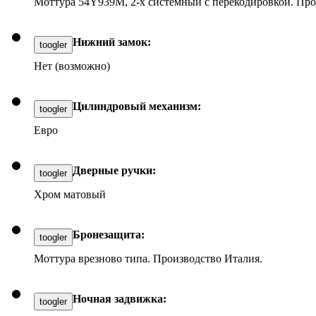
Моттура 54Y939M, 2-х системный с перекодировкой. Про
Нижний замок:
toogler
Нет (возможно)
Цилиндровый механизм:
toogler
Евро
Дверные ручки:
toogler
Хром матовый
Бронезащита:
toogler
Моттура врезново типа. Производство Италия.
Ночная задвижка:
toogler