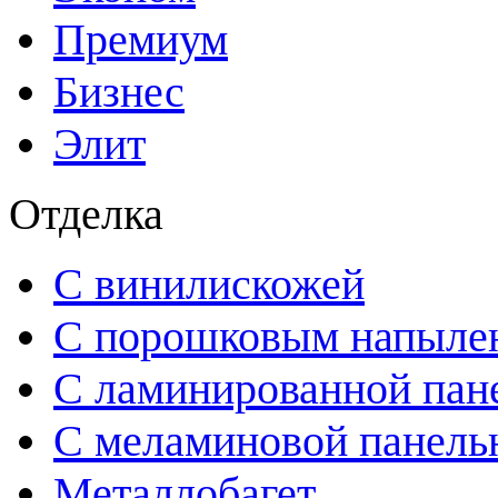
Премиум
Бизнес
Элит
Отделка
С винилискожей
С порошковым напыле
С ламинированной пан
С меламиновой панел
Металлобагет