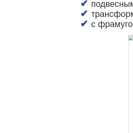
подвесны
трансфор
с фрамуго