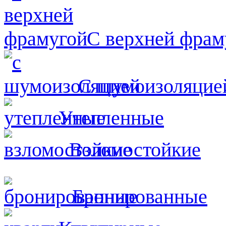
С верхней фрам
С шумоизоляцие
Утепленные
Взломостойкие
Бронированные