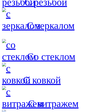
С резьбой
С зеркалом
Со стеклом
С ковкой
С витражем