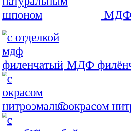
МДФ 
МДФ филён
С окрасом ни