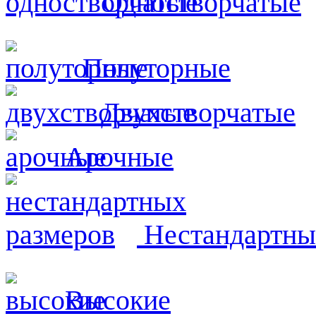
Одностворчатые
Полуторные
Двухстворчатые
Арочные
Нестандартны
Высокие