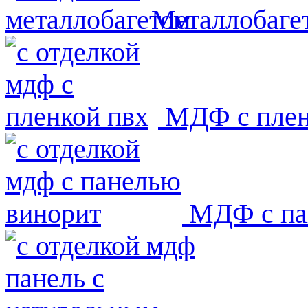
Металлобаге
МДФ с пле
МДФ с па