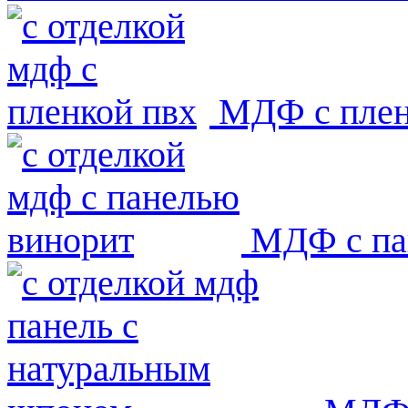
МДФ с пле
МДФ с па