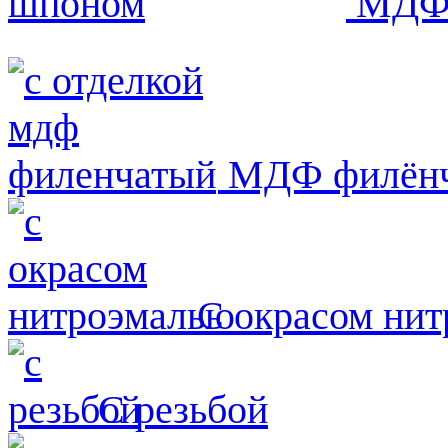
МДФ 
МДФ филён
С окрасом ни
С резьбой