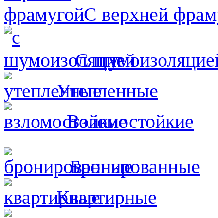
С верхней фрам
С шумоизоляцие
Утепленные
Взломостойкие
Бронированные
Квартирные