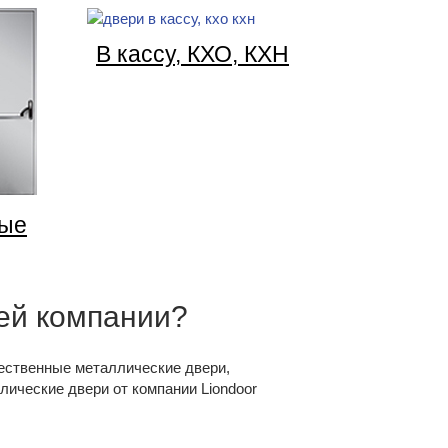
В кассу,
КХО, КХН
ые
ей компании?