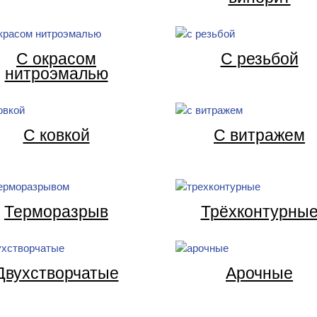
С окрасом
С резьбой
нитроэмалью
С ковкой
С витражем
Терморазрыв
Трёхконтурны
Двухстворчатые
Арочные