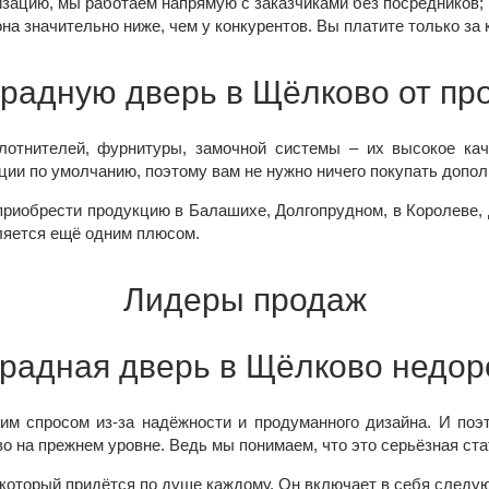
изацию, мы работаем напрямую с заказчиками без посредников;
она значительно ниже, чем у конкурентов. Вы платите только за
арадную дверь в Щёлково от пр
лотнителей, фурнитуры, замочной системы – их высокое кач
ии по умолчанию, поэтому вам не нужно ничего покупать допол
приобрести продукцию в Балашихе, Долгопрудном, в Королеве, 
вляется ещё одним плюсом.
Лидеры продаж
радная дверь в Щёлково недор
м спросом из-за надёжности и продуманного дизайна. И поэ
во на прежнем уровне. Ведь мы понимаем, что это серьёзная ста
который придётся по душе каждому. Он включает в себя следу