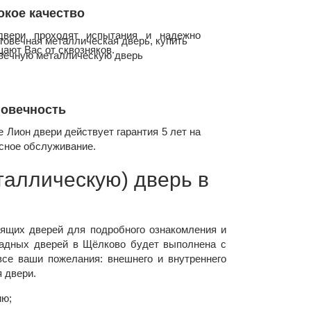
кое качество
двери проходят испытания и надежно
ают Вас от сквозняков.
говечность
е Лион двери действует гарантия 5 лет на
сное обслуживание.
таллическую) дверь в
дящих дверей для подробного ознакомления и
радных дверей в Щёлково будет выполнена с
се ваши пожелания: внешнего и внутреннего
 двери.
ию;