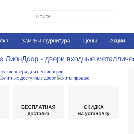
лка
Замки и фурнитура
Цены
Акции
е ЛионДоор - двери входные металличе
БЕСПЛАТНАЯ
СКИДКА
доставка
на установку