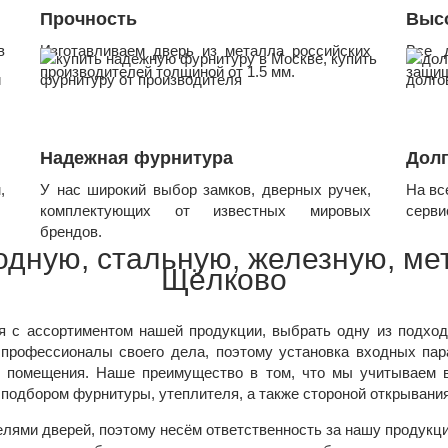
Прочность
Высо
в
Изготавливаем дверь из металла российских
Все 
производителей толщиной от 1.5 мм.
защищ
Надежная фурнитура
Дол
,
У нас широкий выбор замков, дверных ручек,
На вс
.
комплектующих от известных мировых
серви
брендов.
одную, стальную, железную, ме
Щёлково
я с ассортиментом нашей продукции, выбрать одну из подхо
о профессионалы своего дела, поэтому установка входных па
о помещения. Наше преимущество в том, что мы учитываем в
подбором фурнитуры, утеплителя, а также стороной открывания
ями дверей, поэтому несём ответственность за нашу продукц