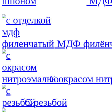
МДФ 
МДФ филён
С окрасом ни
С резьбой