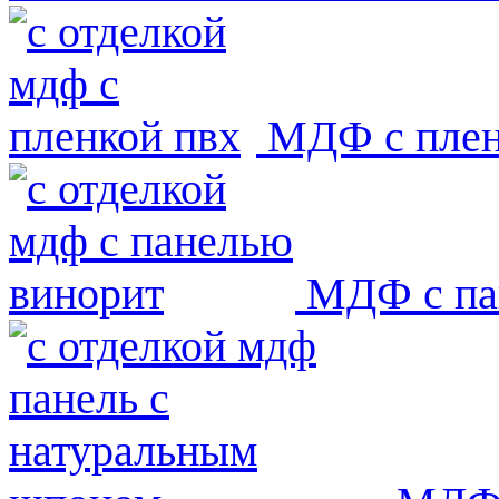
МДФ с пле
МДФ с па